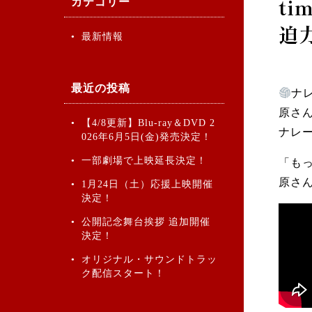
t
カテゴリー
迫
最新情報
最近の投稿
ナレ
原さ
【4/8更新】Blu-ray＆DVD 2
ナレ
026年6月5日(金)発売決定！
一部劇場で上映延長決定！
「も
原さ
1月24日（土）応援上映開催
決定！
公開記念舞台挨拶 追加開催
決定！
オリジナル・サウンドトラッ
ク配信スタート！